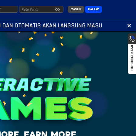
MASUK
DAFTAR
N OTOMATIS AKAN LANGSUNG MASUK !!