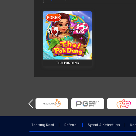
THAI POK DENG
Tentang Kami
Referral
Syarat & Ketentuan
Keb