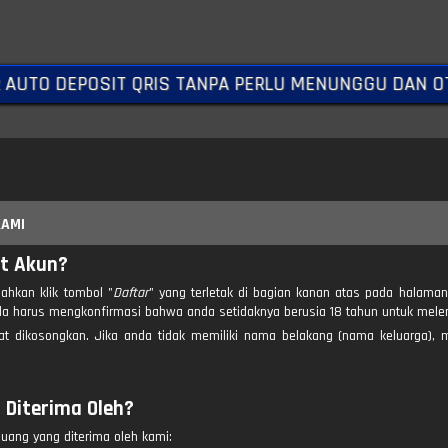
Inggris
(EN)
China
(ZH)
 AUTO DEPOSIT QRIS TANPA PERLU MENUNGGU DAN OT
Cambodia
(KM)
Indonesia
(ID)
Thailand
(TH)
Vietnam
(VI)
KAMI
t Akun?
ahkan klik tombol "
Daftar
" yang terletak di bagian kanan atas pada halaman
da harus mengkonfirmasi bahwa anda setidaknya berusia 18 tahun untuk mele
t dikosongkan. Jika anda tidak memiliki nama belakang (nama keluarga),
 Diterima Oleh?
uang yang diterima oleh kami: