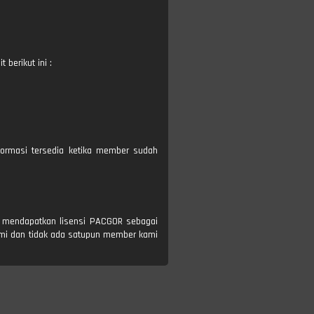
berikut ini :
formasi tersedia ketika member sudah
ah mendapatkan lisensi PACGOR sebagai
kami dan tidak ada satupun member kami