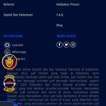
Referral
Kebijakan Privasi
Syarat Dan Ketentuan
F.A.Q
Blog
Kontak Kami
Media Sosial
Livechat
Whatsapp
Telegram
Situs Judi Online Terbaik dan dan Terbesar Pertama di Indonesia.
Sebagai situs judi terbaik yang hadir di Indonesia, kami
menyediakan berbagai game judi bola Online, judi Casino dan Slot
Online dari berbagai provider judi berskala internasional, seperti
SBOBET, CQ9, Habanero dan masih banyak provider lainnya.
Seperti yang kita ketahui, provider-provider barusan merupakan
provider judi terbesar dan resmi di dunia. Contohnya adalah
Sbobet yang merupakan situs judi bola berlisensi di Asia dimana
Sbobet sudah mempunyai ijin resmi di Eropa yang diberikan oleh
Isle of Man, yang berstatus pemberi ijin resmi dalam bermain judi