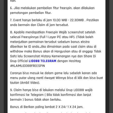
hari.
6. Jika melakukan pembelian fitur freespin, akan dilakukan
pemotongan pembelian fitur.
7. Event hanya berlaku di jam 13.00 WIB - 22.30WIB , Pastikan
anda bermain dan Claim di jam tersebut.
8. Apabila mendapatkan Freespin Wajib screenshot setelah
selesai Freespinnya (Full 1 Layar PC atau HP). (Tidak boleh
melanjutkan permainan tersebut sebelum bonus ekstra
diberikan ke ID anda,Jika dimainkan pada saat claim atau di
withdraw maka Bonus akan di Hanguskan atau di anggap Tidak
Sah) lalu Screenshot History Kemenangan nya dan Share Di
Grup Official
LIDO88 TELEGRAM
dengan Hashtag
#KLAIMLIDO88FREESPIN
Caranya bisa masuk ke dalam game lalu sebelah kanan ada
menu putar ulang nanti riwayat Winnya bisa di klik dan bisa buat
tautan (Ambil Video).
9. Claim hanya bisa di lakukan melalui Grup LIDO88 wajib
konfirmasi ke Telegram ( Bila tidak konfirmasi dan lanjut
bermain ) bonus tidak akan berlaku,
Bonus di Berikan paling lambat 2 X 24/ 1 X 24 jam.