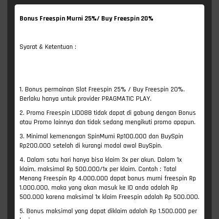
Bonus Freespin Murni 25%/ Buy Freespin 20%
Syarat & Ketentuan :
1. Bonus permainan Slot Freespin 25% / Buy Freespin 20%.
Berlaku hanya untuk provider PRAGMATIC PLAY.
2. Promo Freespin LIDO88 tidak dapat di gabung dengan Bonus
atau Promo lainnya dan tidak sedang mengikuti promo apapun.
3. Minimal kemenangan SpinMurni Rp100.000 dan BuySpin
Rp200.000 setelah di kurangi modal awal BuySpin.
4. Dalam satu hari hanya bisa klaim 3x per akun. Dalam 1x
klaim, maksimal Rp 500.000/1x per klaim. Contoh : Total
Menang Freespin Rp 4.000.000 dapat bonus murni freespin Rp
1.000.000, maka yang akan masuk ke ID anda adalah Rp
500.000 karena maksimal 1x klaim Freespin adalah Rp 500.000.
5. Bonus maksimal yang dapat diklaim adalah Rp 1.500.000 per