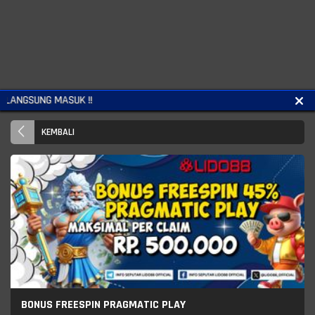
ANGSUNG MASUK !!
KEMBALI
BONUS FREESPIN PRAGMATIC PLAY