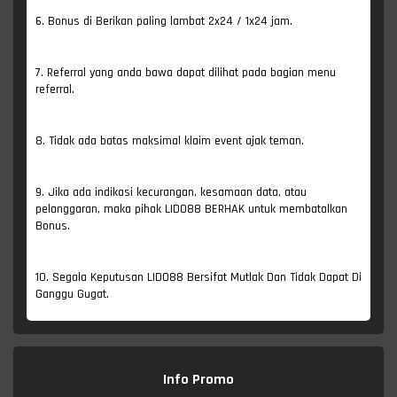
6. Bonus di Berikan paling lambat 2x24 / 1x24 jam.
7. Referral yang anda bawa dapat dilihat pada bagian menu
referral.
8. Tidak ada batas maksimal klaim event ajak teman.
9. Jika ada indikasi kecurangan, kesamaan data, atau
pelanggaran, maka pihak LIDO88 BERHAK untuk membatalkan
Bonus.
10. Segala Keputusan LIDO88 Bersifat Mutlak Dan Tidak Dapat Di
Ganggu Gugat.
Info Promo