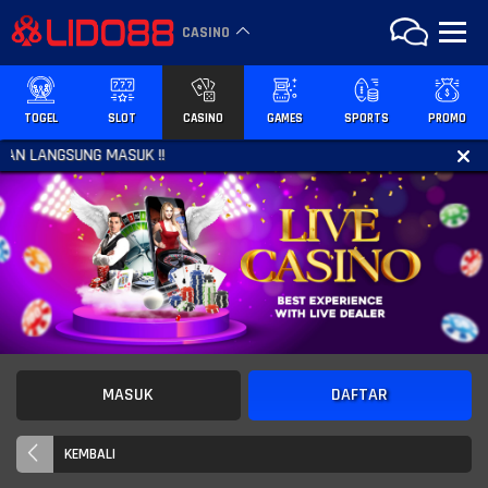
CASINO
TOGEL
SLOT
CASINO
GAMES
SPORTS
PROMO
AN LANGSUNG MASUK !!
MASUK
DAFTAR
KEMBALI