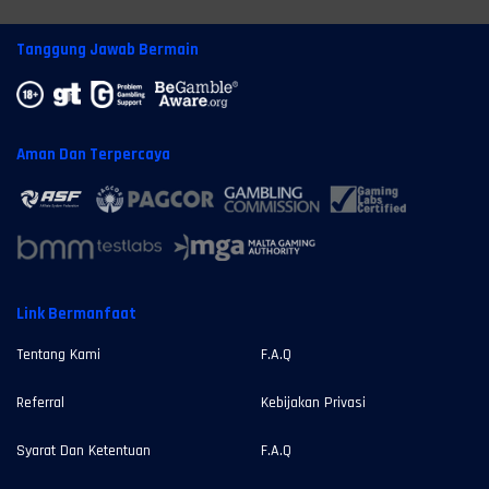
Tanggung Jawab Bermain
Aman Dan Terpercaya
Link Bermanfaat
Tentang Kami
F.A.Q
Referral
Kebijakan Privasi
Syarat Dan Ketentuan
F.A.Q